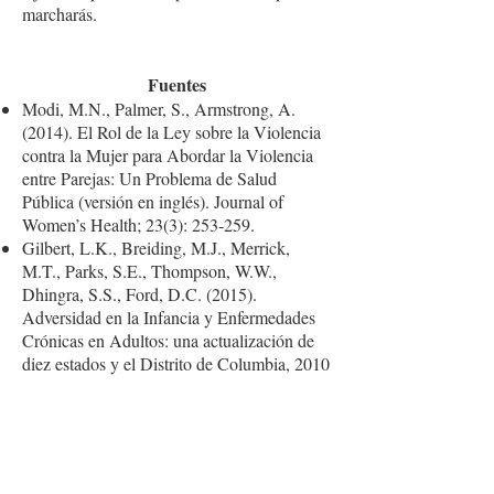
marcharás.
Fuentes
Modi, M.N., Palmer, S., Armstrong, A.
(2014). El Rol de la Ley sobre la Violencia
contra la Mujer para Abordar la Violencia
entre Parejas: Un Problema de Salud
Pública (versión en inglés). Journal of
Women’s Health; 23(3): 253-259.
Gilbert, L.K., Breiding, M.J., Merrick,
M.T., Parks, S.E., Thompson, W.W.,
Dhingra, S.S., Ford, D.C. (2015).
Adversidad en la Infancia y Enfermedades
Crónicas en Adultos: una actualización de
diez estados y el Distrito de Columbia, 2010
(versión en inglés). American Journal of
Preventive Medicine; 48(3): 345-349.
Mesa Redonda sobre la Violencia
Doméstica. (n.d.). Los Efectos de la
Violencia Doméstica en Niños (versión en