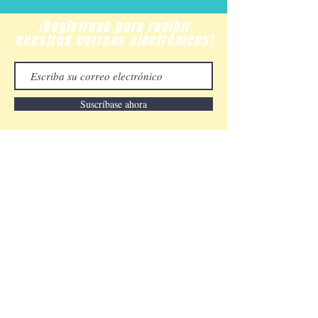
¡Regístrese para recibir
nuestros correos electrónicos!
Suscríbase ahora
¡Contáctanos!
​
Email:
hogarnm@gmail.com
Tel:
(787) 263-6473
Cayey, Puerto Rico 00737